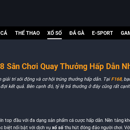
 CÁ
THỂ THAO
XỔ SỐ
ĐÁ GÀ
E-SPORT
GAM
8 Sân Chơi Quay Thưởng Hấp Dẫn N
 giải trí sôi động và cơ hội trúng thưởng hấp dẫn. Tại
F168
, b
đợi kết quả. Bên cạnh đó, tỷ lệ trả thưởng ở đây cũng rất cạnh
tín top đầu với đa dạng sản phẩm cá cược hấp dẫn. Nền tảng kh
c biệt nổi bật với dịch vụ
xổ số
thu hút đông đảo người chơi. Với