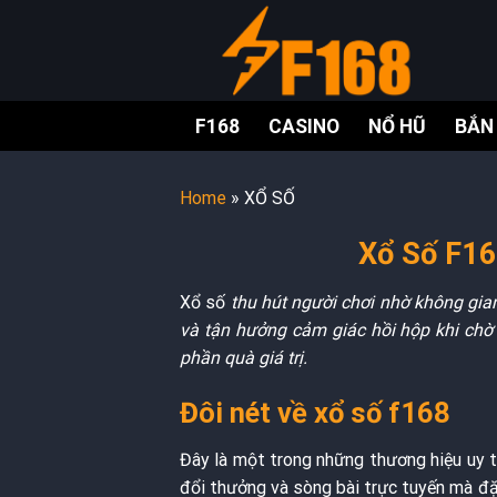
Chuyển
đến
nội
dung
F168
CASINO
NỔ HŨ
BẮN
Home
»
XỔ SỐ
Xổ Số F16
Xổ số
thu hút người chơi nhờ không gian
và tận hưởng cảm giác hồi hộp khi chờ 
phần quà giá trị.
Đôi nét về xổ số f168
Đây là một trong những thương hiệu uy 
đổi thưởng và sòng bài trực tuyến mà đặ