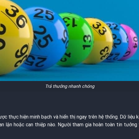
Trả thưởng nhanh chóng
ợc thực hiện minh bạch và hiển thị ngay trên hệ thống. Dữ liệu 
an lận hoặc can thiệp nào. Người tham gia hoàn toàn tin tưởng 