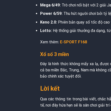
Mega 6/49:
Trò chơi nổi bật với 2 giải J
Power 6/59:
Thu hút người chơi bởi tỷ l
Keno 2.0:
Phiên bản quay số tốc độ cao v
Lotto:
Hệ thống giải thưởng đa dạng, từ 
Xem thêm:
E-SPORT F168
Xổ số 3 miền
Đây là hình thức không mấy xa lạ, được
cả ba miền Bắc, Trung, Nam mà không cầ
bảo chính xác tuyệt đối.
Lời kết
Qua các thông tin trong bài viết, chắc 
tế, nơi đây hứa hẹn sẽ là sân chơi giải t