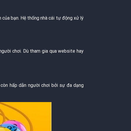
 của bạn. Hệ thống nhà cái tự động xử lý
người chơi. Dù tham gia qua website hay
 còn hấp dẫn người chơi bởi sự đa dạng