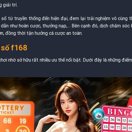
giải trí.
số từ truyền thống đến hiện đại, đem lại trải nghiệm vô cùng t
hấp dẫn như hoàn cược, thưởng nạp,… Bên cạnh đó, dịch chăm sóc
ơn, đồng thời tận hưởng cá cược an toàn.
 số f168
chơi nhờ sở hữu rất nhiều ưu thế nổi bật. Dưới đây là những điể