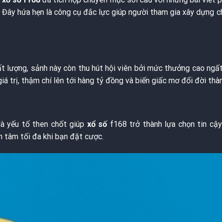
. Đây hứa hẹn là công cụ đắc lực giúp người tham gia xây dựng 
hất lượng, sảnh này còn thu hút hội viên bởi mức thưởng cao ngất
á trị, thậm chí lên tới hàng tỷ đồng và biến giấc mơ đổi đời thà
là yếu tố then chốt giúp
xổ số
f168 trở thành lựa chọn tin cậy 
n tâm tối đa khi bạn đặt cược.