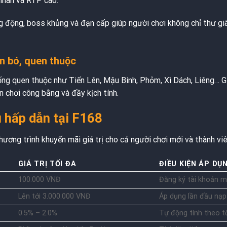
nhãn và RTP cao.
g động, boss khủng và đạn cấp giúp người chơi không chỉ thư gi
n bó, quen thuộc
ng quen thuộc như Tiến Lên, Mậu Binh, Phỏm, Xì Dách, Liêng… Gi
n chơi công bằng và đầy kịch tính.
 hấp dẫn tại F168
ơng trình khuyến mãi giá trị cho cả người chơi mới và thành viê
GIÁ TRỊ TỐI ĐA
ĐIỀU KIỆN ÁP DỤ
100.000 VNĐ
Đăng ký tài khoản m
Lên tới 3.000.000 VNĐ
Áp dụng lần đầu nạp
0.5% – 2.0%
Tự động tính theo t