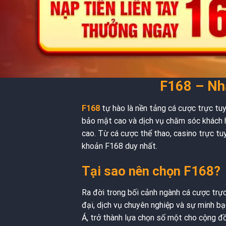
F168 – Nhà
F168
tự hào là nền tảng cá cược trực tuy
bảo mật cao và dịch vụ chăm sóc khách h
cao. Từ cá cược thể thao, casino trực tuy
khoản F168 duy nhất.
Tại sao nên chọn F168?
Ra đời trong bối cảnh ngành cá cược trực
đại, dịch vụ chuyên nghiệp và sự minh bạ
Á, trở thành lựa chọn số một cho cộng đồ