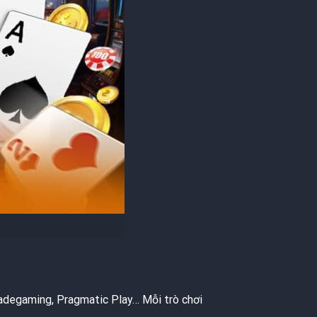
Spadegaming, Pragmatic Play… Mỗi trò chơi