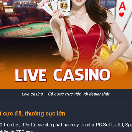
Live casino – Cá cược trực tiếp với dealer thật.
í cực đã, thưởng cực lớn
 trò chơi, đến từ các nhà phát hành uy tín như PG Soft, JILI, 