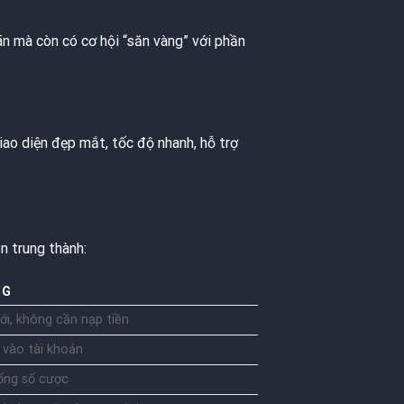
ãn mà còn có cơ hội “săn vàng” với phần
ao diện đẹp mắt, tốc độ nhanh, hỗ trợ
n trung thành:
NG
ới, không cần nạp tiền
 vào tài khoản
ổng số cược