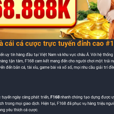
 cái cá cược trực tuyến đỉnh cao #1
ến uy tín hàng đầu tại Việt Nam và khu vực châu Á. Với hệ thống t
àng tận tâm, F168 cam kết mang đến cho người chơi một trải ngh
ến đến bắn cá, tài xỉu, game bài và xổ số, mọi nhu cầu giải trí đ
 tuyến ngày càng phát triển,
F168
nhanh chóng tạo dựng được uy
ch trong mọi giao dịch. Hiện tại, F168 đã phục vụ hàng triệu n
ng yêu thích cá cược.