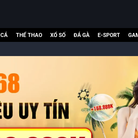
 CÁ
THỂ THAO
XỔ SỐ
ĐÁ GÀ
E-SPORT
GAM