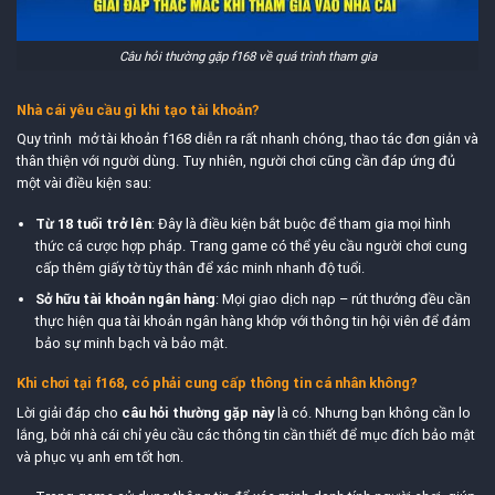
Câu hỏi thường gặp f168 về quá trình tham gia
Nhà cái yêu cầu gì khi tạo tài khoản?
Quy trình mở tài khoản f168 diễn ra rất nhanh chóng, thao tác đơn giản và
thân thiện với người dùng. Tuy nhiên, người chơi cũng cần đáp ứng đủ
một vài điều kiện sau:
Từ 18 tuổi trở lên
: Đây là điều kiện bắt buộc để tham gia mọi hình
thức cá cược hợp pháp. Trang game có thể yêu cầu người chơi cung
cấp thêm giấy tờ tùy thân để xác minh nhanh độ tuổi.
Sở hữu tài khoản ngân hàng
: Mọi giao dịch nạp – rút thưởng đều cần
thực hiện qua tài khoản ngân hàng khớp với thông tin hội viên để đảm
bảo sự minh bạch và bảo mật.
Khi chơi tại f168, có phải cung cấp thông tin cá nhân không?
Lời giải đáp cho
câu hỏi thường gặp này
là có. Nhưng bạn không cần lo
lắng, bởi nhà cái chỉ yêu cầu các thông tin cần thiết để mục đích bảo mật
và phục vụ anh em tốt hơn.