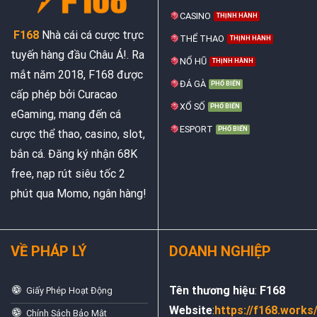
CASINO
F168
Nhà cái cá cược trực
THỂ THAO
tuyến hàng đầu Châu Á!. Ra
NỔ HŨ
mắt năm 2018, F168 được
ĐÁ GÀ
cấp phép bởi Curacao
XỔ SỐ
eGaming, mang đến cá
ESPORT
cược thể thao, casino, slot,
bắn cá. Đăng ký nhận 68K
free, nạp rút siêu tốc 2
phút qua Momo, ngân hàng!
VỀ PHÁP LÝ
DOANH NGHIỆP
Tên thương hiệu
:
F168
Giấy Phép Hoạt Động
Website
:
https://f168.works
Chính Sách Bảo Mật