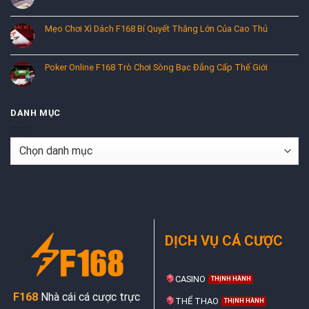
Mẹo Chơi Xì Dách F168 Bí Quyết Thắng Lớn Của Cao Thủ
Poker Online F168 Trò Chơi Sòng Bạc Đẳng Cấp Thế Giới
DANH MỤC
DANH
MỤC
DỊCH VỤ CÁ CƯỢC
CASINO
F168
Nhà cái cá cược trực
THỂ THAO