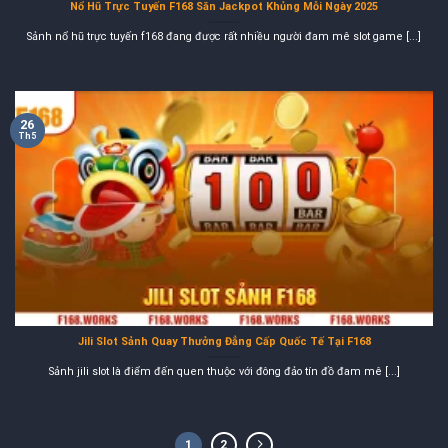
Nổ Hũ Trực Tuyến F168 Săn Jackpot Khủng Mỗi Ngày 2025
Sảnh nổ hũ trực tuyến f168 đang được rất nhiều người đam mê slot game [...]
26
Th5
Jili Slot Sảnh Quay Thưởng Đẳng Cấp Quốc Tế Tại F168
Sảnh jili slot là điểm đến quen thuộc với đông đảo tín đồ đam mê [...]
1
2