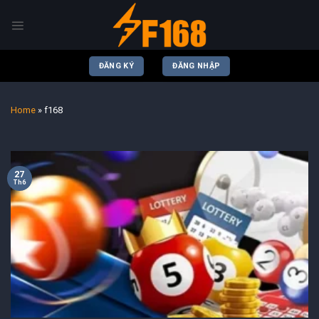
Chuyển
đến
nội
dung
ĐĂNG KÝ
ĐĂNG NHẬP
Home
»
f168
27
Th6