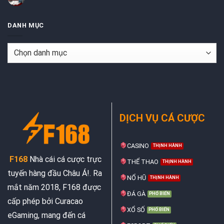
DANH MỤC
DANH
MỤC
DỊCH VỤ CÁ CƯỢC
CASINO
F168
Nhà cái cá cược trực
THỂ THAO
tuyến hàng đầu Châu Á!. Ra
NỔ HŨ
mắt năm 2018, F168 được
ĐÁ GÀ
cấp phép bởi Curacao
XỔ SỐ
eGaming, mang đến cá