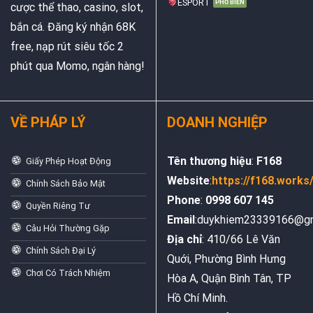
ESPORT
cược thể thao, casino, slot,
bắn cá. Đăng ký nhận 68K
free, nạp rút siêu tốc 2
phút qua Momo, ngân hàng!
VỀ PHÁP LÝ
DOANH NGHIỆP
Tên thương hiệu
:
F168
Giấy Phép Hoạt Động
Website
:
https://f168.works
Chính Sách Bảo Mật
Phone
:
0998 607 145
Quyền Riêng Tư
Email
:
duykhiem23339166@gm
Câu Hỏi Thường Gặp
Địa chỉ
: 410/66 Lê Văn
Chính Sách Đại Lý
Quới, Phường Bình Hưng
Chơi Có Trách Nhiệm
Hòa A, Quận Bình Tân, TP
Hồ Chí Minh.