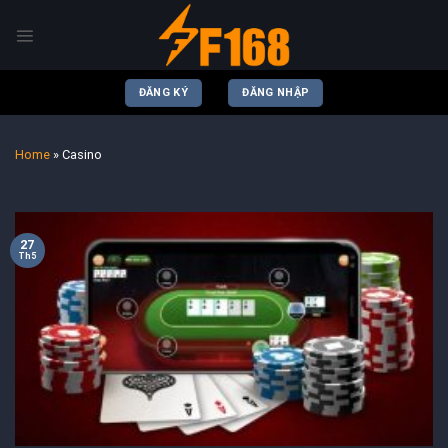
Chuyển
đến
nội
dung
ĐĂNG KÝ
ĐĂNG NHẬP
Home
»
Casino
27
Th5