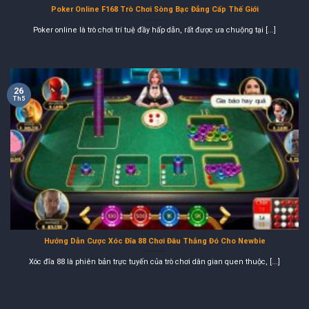
Poker Online F168 Trò Chơi Sòng Bạc Đẳng Cấp Thế Giới
Poker online là trò chơi trí tuệ đầy hấp dẫn, rất được ưa chuộng tại [...]
26
Th5
Hướng Dẫn Cược Xóc Đĩa 88 Chơi Đâu Thắng Đó Cho Newbie
Xóc đĩa 88 là phiên bản trực tuyến của trò chơi dân gian quen thuộc, [...]